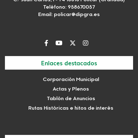
C/ Juan Carlos, I - 1 4 18516 Policar (Granada)
Teléfono: 958670057
Email:
policar@dipgra.es
Enlaces destacados
Corporación Municipal
Actas y Plenos
Tablón de Anuncios
Rutas Históricas e hitos de interés