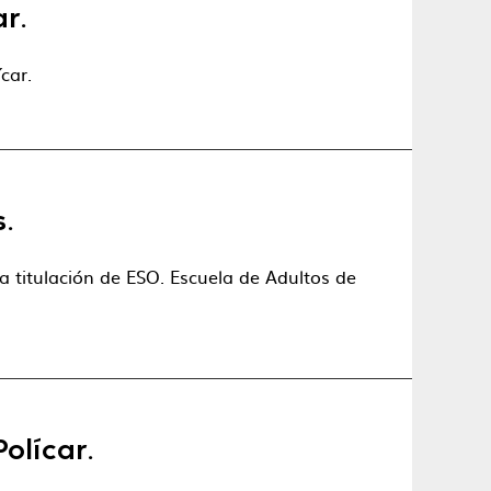
r.
car.
s.
la titulación de ESO. Escuela de Adultos de
olícar.